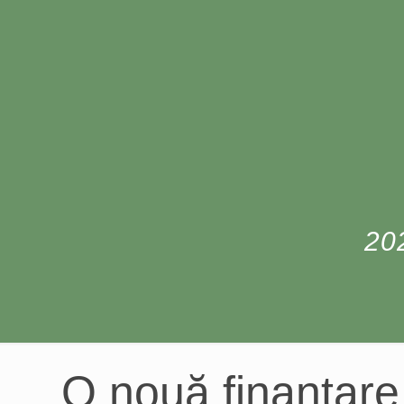
20
O nouă finanțare