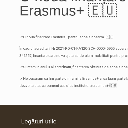
Erasmus+ 🇪🇺
📌O noua finantare Erasmus+ pentru scoala noastra. 🇪🇺
În cadrul acreditarii Nr 2021-RO-01-KA120-SCH-000045955 scoala n
34125€, finantare care ne va ajuta sa derulam mobilitati pentru prof
📌Suntem in anul 3 al acreditarii, finantarea obtinuta de scoala noa
📌Ne bucuram sa fim parte din familia Erasmus+ si sa luam parte l
dezvolta atat ca oameni cat si ca institutie. #erasmus+ 🇪🇺
Legături utile