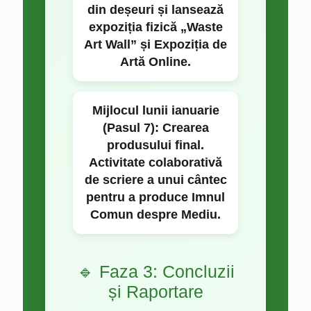
din deșeuri și lansează
expoziția fizică „Waste
Art Wall” și Expoziția de
Artă Online.
Mijlocul lunii ianuarie
(Pasul 7):
Crearea
produsului final.
Activitate colaborativă
de scriere a unui cântec
pentru a produce Imnul
Comun despre Mediu.
🔹 Faza 3: Concluzii
și Raportare