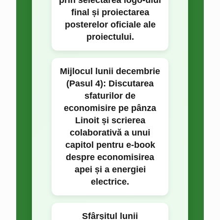
prin selectarea logo-ului
final și proiectarea
posterelor oficiale ale
proiectului.
Mijlocul lunii decembrie
(Pasul 4):
Discutarea
sfaturilor de
economisire pe pânza
Linoit și scrierea
colaborativă a unui
capitol pentru e-book
despre economisirea
apei și a energiei
electrice.
Sfârșitul lunii