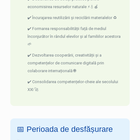
economisirea resurselor naturale ⚡💧🍎
✔️ Încurajarea reutilizării și reciclării materialelor ♻️
✔️ Formarea responsabilității față de mediul
înconjurător în rândul elevilor și al familiilor acestora
🌱
✔️ Dezvoltarea cooperării, creativității și a
competențelor de comunicare digitală prin
colaborare internațională 🌐
✔️ Consolidarea competențelor-cheie ale secolului
XXI 🚀
📅 Perioada de desfășurare