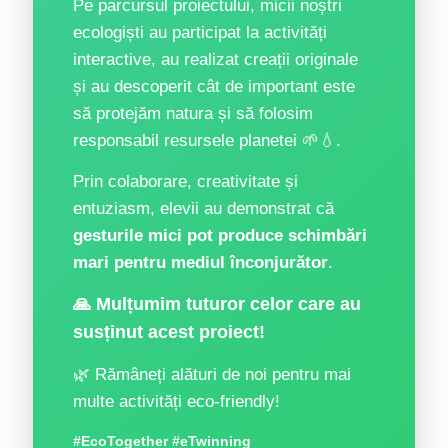
Pe parcursul proiectului, micii noștri
ecologiști au participat la activități
interactive, au realizat creații originale
și au descoperit cât de important este
să protejăm natura și să folosim
responsabil resursele planetei 🌱💧.
Prin colaborare, creativitate și
entuziasm, elevii au demonstrat că
gesturile mici pot produce schimbări
mari pentru mediul înconjurător
.
🙏 Mulțumim tuturor celor care au
susținut acest proiect!
🌿 Rămâneți alături de noi pentru mai
multe activități eco-friendly!
#EcoTogether #eTwinning