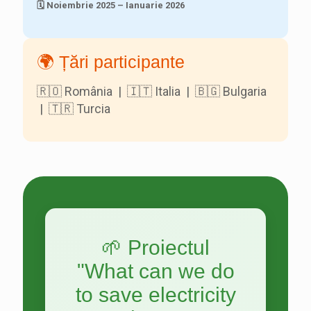
🗓️ Noiembrie 2025 – Ianuarie 2026
🌍 Țări participante
🇷🇴 România | 🇮🇹 Italia | 🇧🇬 Bulgaria
| 🇹🇷 Turcia
🌱 Proiectul
"What can we do
to save electricity