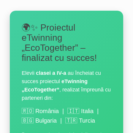
🌍✨ Proiectul
eTwinning
„EcoTogether” –
finalizat cu succes!
Elevii
clasei a IV-a
au încheiat cu
succes proiectul
eTwinning
„EcoTogether”
, realizat împreună cu
parteneri din:
🇷🇴 România | 🇮🇹 Italia |
🇧🇬 Bulgaria | 🇹🇷 Turcia