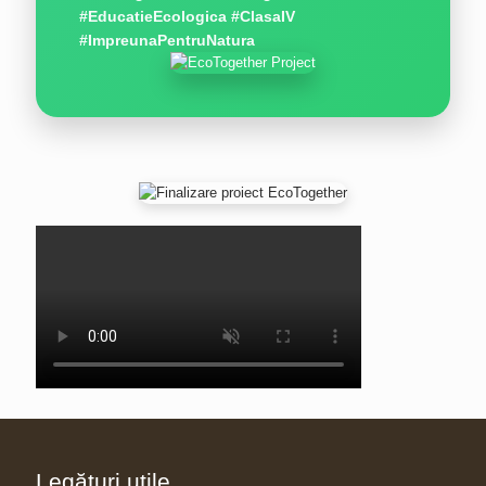
#EducatieEcologica #ClasaIV
#ImpreunaPentruNatura
Legături utile