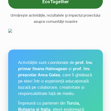
EcoTogether
Urmărește activitățile, rezultatele și impactul proiectului
asupra comunității noastre
Activitățile sunt coordonate de
prof. înv.
primar Ileana Halmagean
și
prof. înv.
preșcolar Anca Galea
, care îi ghidează
pe elevi într-o experiență educațională
bazată pe colaborare, creativitate și
responsabilitate față de mediu.
Împreună cu parteneri din
Turcia,
Bulgaria și Italia
, elevii explorează