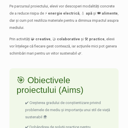
Pe parcursul proiectului, elevii vor descoperi modalități concrete
de a reduce risipa de ⚡
energie electrică
, 💧
apă
și 🍽️
alimente
,
dar și cum pot reutiliza materiale pentru a diminua impactul asupra
mediului.
Prin activități 🧩
creative
, 🤝
colaborative
și 🛠️
practice
, elevii
vor înțelege că fiecare gest contează, iar acțiunile mici pot genera
schimbări mari pentru un viitor sustenabil 🌿.
🎯 Obiectivele
proiectului (Aims)
✔️ Creșterea gradului de conștientizare privind
problemele de mediu și importanța unui stil de viață
sustenabil 🌍
✔️ Dobândirea de soluții practice pentru